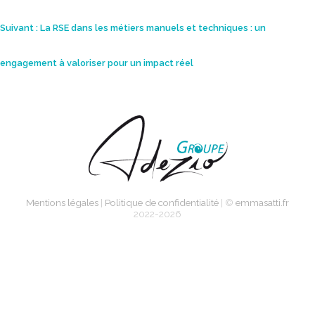
l’article
Suivant :
La RSE dans les métiers manuels et techniques : un
engagement à valoriser pour un impact réel
Mentions légales
|
Politique de confidentialité
| ©
emmasatti.fr
2022-2026