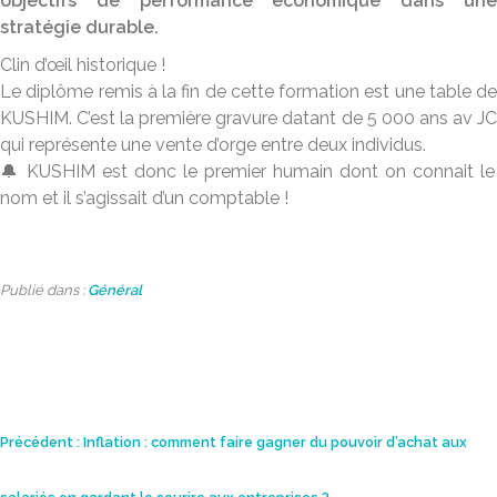
objectifs de performance économique dans une
stratégie durable.
Clin d’œil historique !
Le diplôme remis à la fin de cette formation est une table de
KUSHIM. C’est la première gravure datant de 5 000 ans av JC
qui représente une vente d’orge entre deux individus.
🔔 KUSHIM est donc le premier humain dont on connait le
nom et il s’agissait d’un comptable !
Publié dans :
Général
Navigation
Précédent :
Inflation : comment faire gagner du pouvoir d’achat aux
de