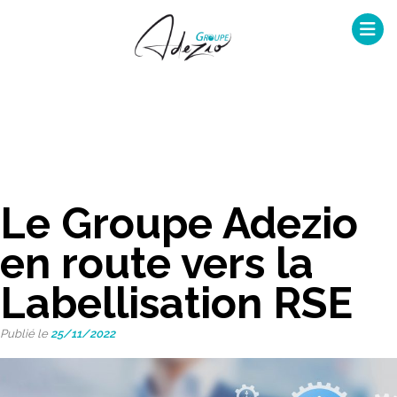
Skip
to
content
Le Groupe Adezio
en route vers la
Labellisation RSE
Publié le
25/11/2022