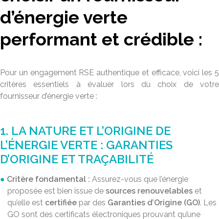
d’énergie verte
performant et crédible :
Pour un engagement RSE authentique et efficace, voici les 5
critères essentiels à évaluer lors du choix de votre
fournisseur d’énergie verte :
1. LA NATURE ET L’ORIGINE DE
L’ÉNERGIE VERTE : GARANTIES
D’ORIGINE ET TRAÇABILITÉ
Critère fondamental :
Assurez-vous que l’énergie
proposée est bien issue de
sources renouvelables
et
qu’elle est
certifiée
par des
Garanties d’Origine (GO)
. Les
GO sont des certificats électroniques prouvant qu’une