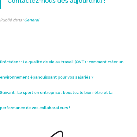
Contactez-nous dès aujourd’hui !
Publié dans :
Général
Navigation
Précédent :
La qualité de vie au travail (QVT) : comment créer un
de
environnement épanouissant pour vos salariés ?
l’article
Suivant :
Le sport en entreprise : boostez le bien-être et la
performance de vos collaborateurs !